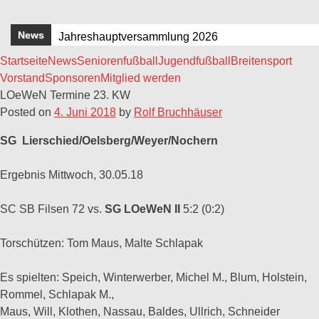
News
Jahreshauptversammlung 2026
Startseite
News
Seniorenfußball
Jugendfußball
Breitensport
HIMMELFAHRTSGRILLEN 2025
Vorstand
Sponsoren
Mitglied werden
Jahreshauptversammlung 2025
LOeWeN Termine 23. KW
Posted on
4. Juni 2018
by
Rolf Bruchhäuser
Einladung zur Jahreshauptversammlung 2024
Oelsberger Sportplatz erstrahlt in neuem Glanz !
SG
Lierschied/Oelsberg/Weyer/Nochern
Ergebnis Mittwoch, 30.05.18
SC SB Filsen 72 vs.
SG LOeWeN II
5:2 (0:2)
Torschützen: Tom Maus, Malte Schlapak
Es spielten: Speich, Winterwerber, Michel M., Blum, Holstein,
Rommel, Schlapak M.,
Maus, Will, Klothen, Nassau, Baldes, Ullrich, Schneider