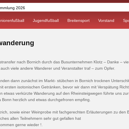
ammlung 2026
025
niorenfußball
Jugendfußball
Breitensport
Vorstand
Sp
025
versammlung 2024
swanderung
hlt in neuem Glanz !
transfer nach Bornich durch das Busunternehmen Klotz – Danke – viel
auch viele andere Wanderer und Veranstalter traf – zum Opfer.
nden dann zunächst im Markt- stübchen in Bornich trocknen Unterschl
mit ersten isotonischen Getränken, bevor wir dann mit Verspätung Rich
un etwas verkürzte Wanderung auf den Rheinsteigwegen führte uns zur
 Bonn herzlich und etwas durchgefroren empfing.
rich, sowie einer Weinprobe mit fachgerechten Erläuterungen zu den 
ches allen Teilnehmern sehr gut gefallen hat
 kommen gerne wieder !.