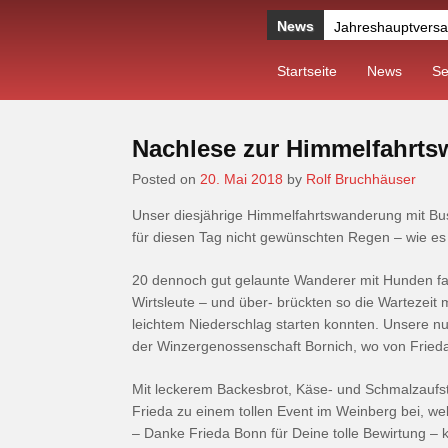
News
Jahreshauptvers
HIMMELFAHRTSGRILLEN 2
Startseite
News
Se
Jahreshauptversammlung 2
Einladung zur Jahreshaupt
Nachlese zur Himmelfahrt
Oelsberger Sportplatz erstra
Posted on
20. Mai 2018
by
Rolf Bruchhäuser
Unser diesjährige Himmelfahrtswanderung mit Bus
für diesen Tag nicht gewünschten Regen – wie es 
20 dennoch gut gelaunte Wanderer mit Hunden fa
Wirtsleute – und über- brückten so die Wartezeit 
leichtem Niederschlag starten konnten. Unsere n
der Winzergenossenschaft Bornich, wo von Frieda
Mit leckerem Backesbrot, Käse- und Schmalzaufst
Frieda zu einem tollen Event im Weinberg bei, wel
– Danke Frieda Bonn für Deine tolle Bewirtung –