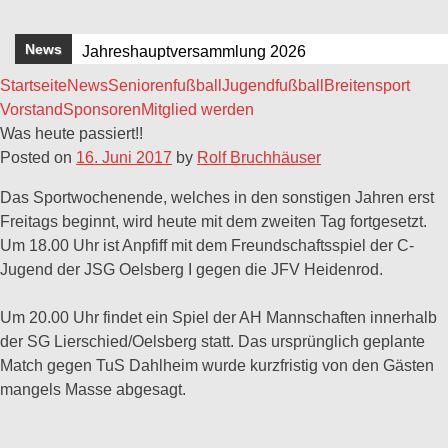
News
Jahreshauptversammlung 2026
Startseite
News
Seniorenfußball
Jugendfußball
Breitensport
HIMMELFAHRTSGRILLEN 2025
Vorstand
Sponsoren
Mitglied werden
Jahreshauptversammlung 2025
Was heute passiert!!
Posted on
16. Juni 2017
by
Rolf Bruchhäuser
Einladung zur Jahreshauptversammlung 2024
Oelsberger Sportplatz erstrahlt in neuem Glanz !
Das Sportwochenende, welches in den sonstigen Jahren erst
Freitags beginnt, wird heute mit dem zweiten Tag fortgesetzt.
Um 18.00 Uhr ist Anpfiff mit dem Freundschaftsspiel der C-
Jugend der JSG Oelsberg I gegen die JFV Heidenrod.
Um 20.00 Uhr findet ein Spiel der AH Mannschaften innerhalb
der SG Lierschied/Oelsberg statt. Das ursprünglich geplante
Match gegen TuS Dahlheim wurde kurzfristig von den Gästen
mangels Masse abgesagt.