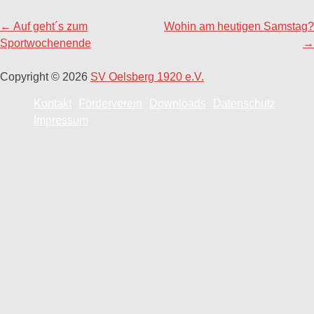
Post
←
Auf geht´s zum
Wohin am heutigen Samstag?
navigation
Sportwochenende
→
Copyright © 2026
SV Oelsberg 1920 e.V.
Kontakt
Förderverein
Downloads
Datenschutz
Impressum